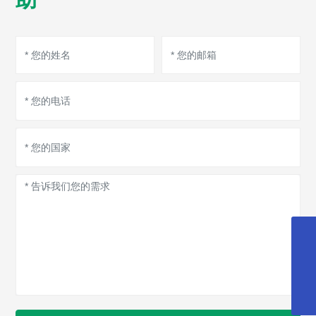
023-65258873
652741780@qq.com
15320571985